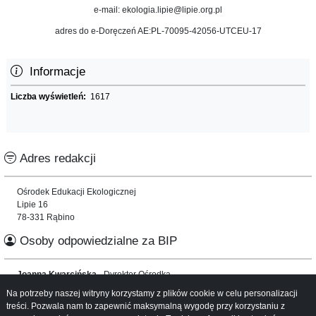
e-mail: ekologia.lipie@lipie.org.pl
adres do e-Doręczeń AE:PL-70095-42056-UTCEU-17
Informacje
Liczba wyświetleń:
1617
Adres redakcji
Ośrodek Edukacji Ekologicznej
Lipie 16
78-331 Rąbino
Osoby odpowiedzialne za BIP
Joanna Kwarcińska
- Dyrektor Ośrodka
Na potrzeby naszej witryny korzystamy z plików cookie w celu personalizacji
Informacje o serwisie
treści. Pozwala nam to zapewnić maksymalną wygodę przy korzystaniu z