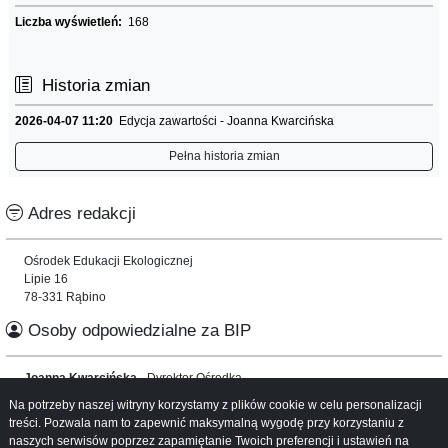
Liczba wyświetleń:
168
Historia zmian
2026-04-07 11:20
Edycja zawartości - Joanna Kwarcińska
Pełna historia zmian
Adres redakcji
Ośrodek Edukacji Ekologicznej
Lipie 16
78-331 Rąbino
Osoby odpowiedzialne za BIP
Joanna Kwarcińska
- Dyrektor Ośrodka
Na potrzeby naszej witryny korzystamy z plików cookie w celu personalizacji
Informacje o serwisie
treści. Pozwala nam to zapewnić maksymalną wygodę przy korzystaniu z
naszych serwisów poprzez zapamiętanie Twoich preferencji i ustawień na