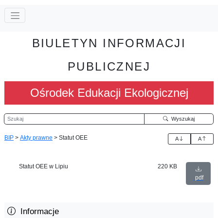
BIULETYN INFORMACJI
PUBLICZNEJ
Ośrodek Edukacji Ekologicznej
Szukaj
Wyszukaj
BIP
>
Akty prawne
>
Statut OEE
A
A
Statut OEE w Lipiu
220 KB
pdf
Informacje