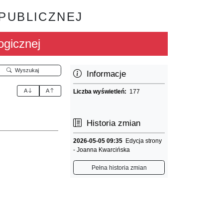
 PUBLICZNEJ
ogicznej
Wyszukaj
Informacje
A
A
Liczba wyświetleń:
177
Historia zmian
2026-05-05 09:35
Edycja strony
- Joanna Kwarcińska
Pełna historia zmian